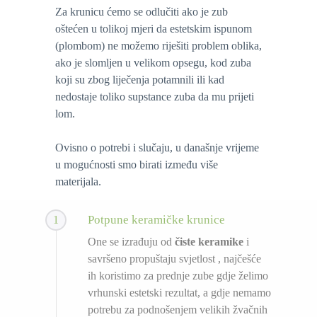
Ovisno o potrebi i slučaju ,u današnje vrijeme u
Za krunicu ćemo se odlučiti ako je zub
mogućnosti smo birati između više materijala.
oštećen u tolikoj mjeri da estetskim ispunom
(plombom) ne možemo riješiti problem oblika,
ako je slomljen u velikom opsegu, kod zuba
koji su zbog liječenja potamnili ili kad
nedostaje toliko supstance zuba da mu prijeti
lom.
Ovisno o potrebi i slučaju, u današnje vrijeme
u mogućnosti smo birati između više
materijala.
Potpune keramičke krunice
1
One se izrađuju od
čiste keramike
i
savršeno propuštaju svjetlost , najčešće
ih koristimo za prednje zube gdje želimo
vrhunski estetski rezultat, a gdje nemamo
potrebu za podnošenjem velikih žvačnih