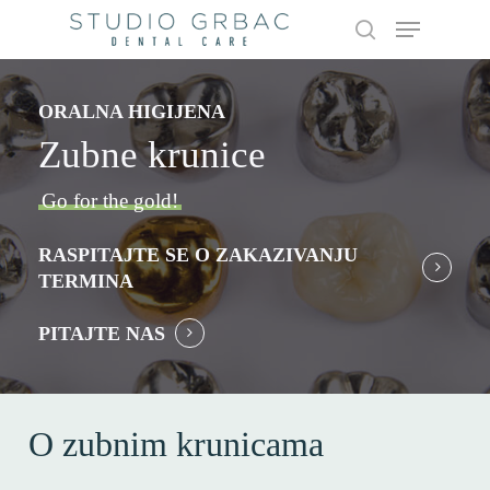
Skip
Menu
to
search
main
content
ORALNA HIGIJENA
Zubne krunice
Go for the gold!
RASPITAJTE SE O ZAKAZIVANJU
TERMINA
PITAJTE NAS
O zubnim krunicama