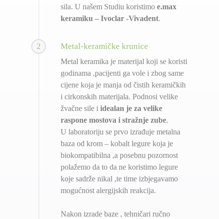
sila. U našem Studiu koristimo
e.max
keramiku – Ivoclar -Vivadent
.
Metal-keramičke krunice
2
Metal keramika je materijal koji se koristi
godinama ,pacijenti ga vole i zbog same
cijene koja je manja od čistih keramičkih
i cirkonskih materijala. Podnosi velike
žvačne sile i
idealan je za velike
raspone mostova i stražnje zube
.
U laboratoriju se prvo izrađuje metalna
baza od krom – kobalt legure koja je
biokompatibilna ,a posebnu pozornost
polažemo da to da ne koristimo legure
koje sadrže nikal ,te time izbjegavamo
mogućnost alergijskih reakcija.
Nakon izrade baze , tehničari ručno