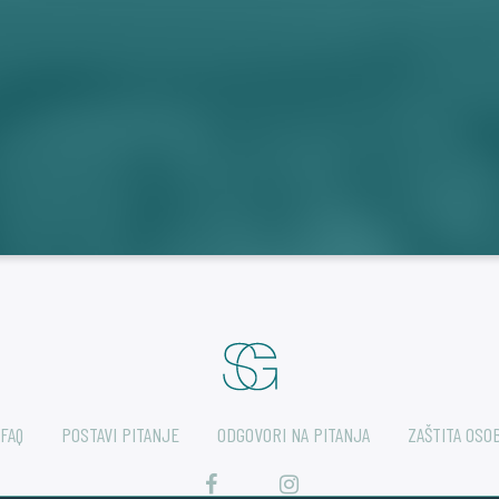
FAQ
POSTAVI PITANJE
ODGOVORI NA PITANJA
ZAŠTITA OSO
facebook
instagram